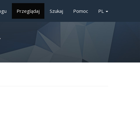
ogu
Przeglądaj
Szukaj
Pomoc
PL
/