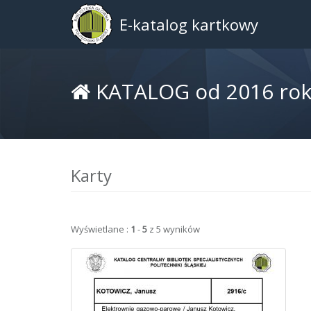
E-katalog kartkowy
KATALOG od 2016 roku 
Karty
Wyświetlane :
1
-
5
z 5 wyników