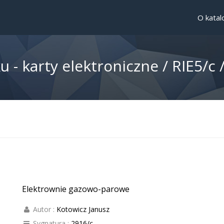
O katal
- karty elektroniczne /
RIE5/c 
Elektrownie gazowo-parowe
Autor :
Kotowicz Janusz
Sygnatura :
2916/c