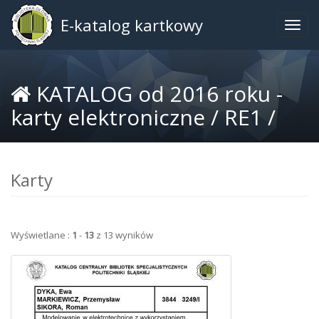
E-katalog kartkowy
Togg
navig
KATALOG od 2016 roku -
karty elektroniczne /
RE1 /
Karty
Wyświetlane :
1
-
13
z 13 wyników