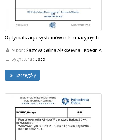
Optymalizacja systemów informacyjnych
Autor :
Šastova Galina Alekseevna ; Koëkin A.I.
Sygnatura :
3855
Szczegóły