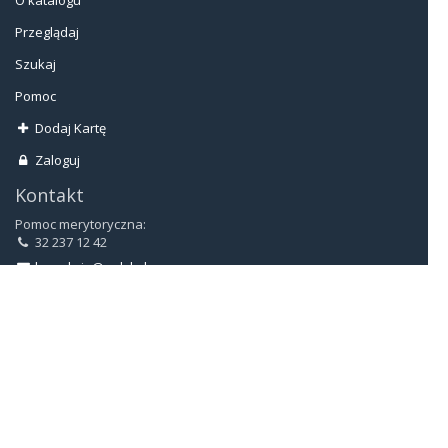
O katalogu
Przeglądaj
Szukaj
Pomoc
Dodaj Kartę
Zaloguj
Kontakt
Pomoc merytoryczna:
32 237 12 42
bg.sekcja@polsl.pl
Pomoc techniczna:
32 237 14 34
Biblioteka Główna
ul. Kaszubska 23
44-100 Gliwice