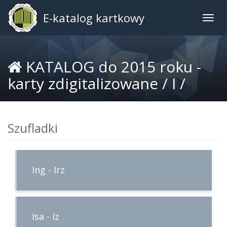
E-katalog kartkowy
Togg
navig
KATALOG do 2015 roku -
karty zdigitalizowane /
I /
Szufladki
Ing - Irz
Isa - Iz