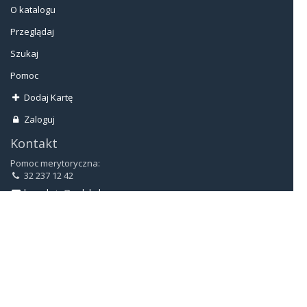
O katalogu
Przeglądaj
Szukaj
Pomoc
Dodaj Kartę
Zaloguj
Kontakt
Pomoc merytoryczna:
32 237 12 42
bg.sekcja@polsl.pl
Pomoc techniczna:
32 237 14 34
Biblioteka Główna
ul. Kaszubska 23
44-100 Gliwice